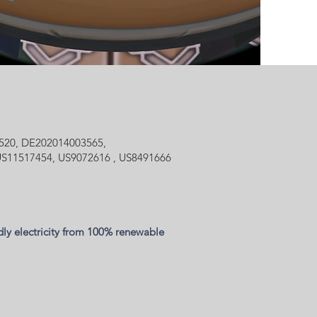
stems GmbH
520, DE202014003565,
S11517454, US9072616 , US8491666
dly electricity from 100% renewable