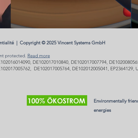
ntialité
|
Copyright © 2025 Vincent Sy
ent protected.
Read more
102016014090, DE102017010840, DE102017007794, DE102008056
102017005762, DE102017005764, DE102012005041, EP2364129, U
Environmentally frien
energies