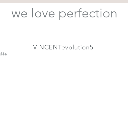
we love perfection
VINCENTevolution5
ulée