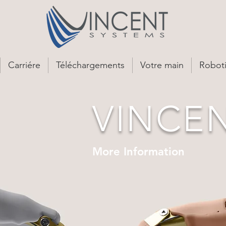
Carriére
Téléchargements
Votre main
Roboti
VINCEN
More Information