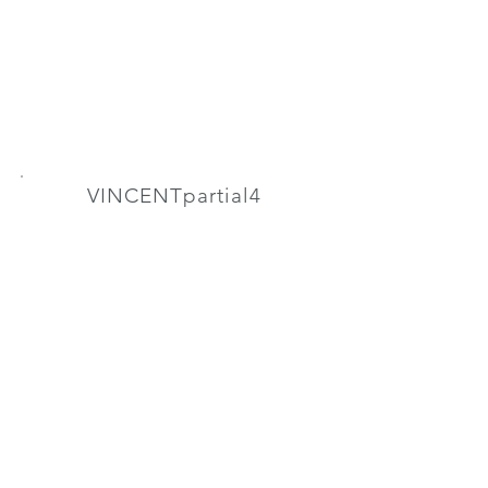
wassergeschützt nach IP67
extrem leicht | bewegliche Einzelfinger
VINCENTpartial4