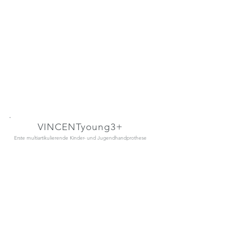
wassergeschützt nach IP68 | Bedienfeld
am Handrücken | Individualisierbar
VINCENTyoung3+
Erste multiartikulierende Kinder- und Jugendhandprothese