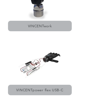
VINCENTwork
VINCENTpower flex USB-C