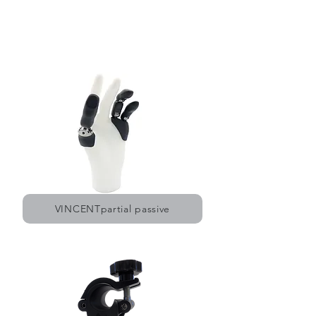
wassergeschützt nach IP68 |
aktives
Teilhandsystem | individuell anpassbar
VINCENTpartial passive