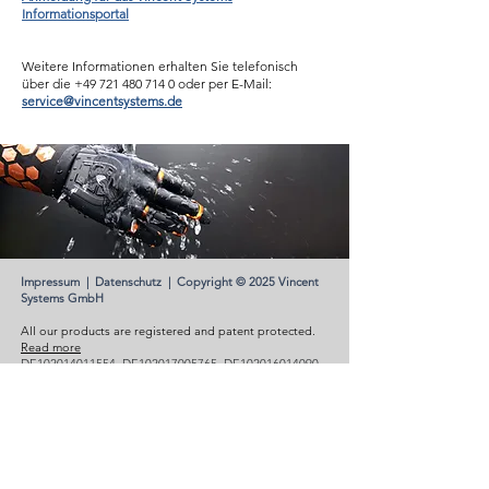
Informationsportal
Weitere Informationen erhalten Sie telefonisch
über die
+49 721 480 714 0
oder per E-Mail:
service@vincentsystems.de
Impress
um
|
Datenschutz
|
Copyright © 2025 Vincent
Systems GmbH
All our products are registered and patent protected.
Read more
DE102014011554, DE102017005765, DE102016014090,
DE102017010840, DE102017007794, DE102008056520,
DE202014003565, DE202017000172, DE102017005761,
DE102017005762, DE102017005764, DE102012005041,
EP2364129, US11517454, US9072616 , US8491666 and
others.