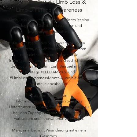
So unterstützt du Limb Loss &
Limb Difference Awareness
Limb Loss and Limb Difference Month ist eine
Gelegenheit, Solidarität zu zeigen und
Sichtbarkeit zu schaffen.
Du kannst adaptive Sportveranstaltungen
unterstützen, dich ehrenamtlich engagieren
oder einfach Präsenz zeigen. Teile
Informationen und persönliche Geschichten in
den sozialen Medien – zum Beispiel mit den
Hashtags #LLLDAM2026 und
#LimbLossAwarenessMonth – und hilf dabei,
Vorurteile abzubauen.
Auch der Besuch von
Informationsveranstaltungen oder das
Unterstützen von Spendenaktionen trägt dazu
bei, den Zugang zu moderner Prothetik zu
verbessern und Innovationen zu fördern.
Manchmal beginnt Veränderung mit einem
Gespräch.