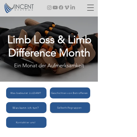
Limb Loss & Limb
Difference Month
Ein Monat der Aufmerksamkeit
Was bedeutet LLLDAM?
Geschichten von Betroffenen
Was kann ich tun?
Selbsthilfegruppen
Kontaktier uns!